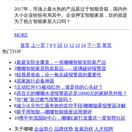
2017年，市场上最火热的产品莫过于智能音箱，国内外
大小企业纷纷布局其中。企业押宝智能家居，目的就是
为了抢占智能家居入口吗？
MORE
首页
上一页
7
8
9
10
11
12
13
14
下一页
尾页
热门
TOP
1
家庭安防全覆盖，一览嘟嘟智能安防新产品
2
嘟嘟智能家居防盗新品——玻璃破碎报警器
3
轻视易丧命，论一氧化碳报警器的重要性
4
居家旅行必备神器
5
主动红外VS被动红外，谁是你的心头好？
6
选百元的嘟嘟水浸报警器还是10000元的家财意外险？
7
你“被”装过燃气报警器吗？
8
减少火灾伤亡最有效的监控手段|嘟嘟烟雾报警器详解
9
新手用智能—嘟嘟智能插座试用测评
10
携手华茂国际中心，嘟嘟E家打造重庆一星智慧社区
关于嘟嘟
企业简介
品牌优势
发展历程
人才招聘