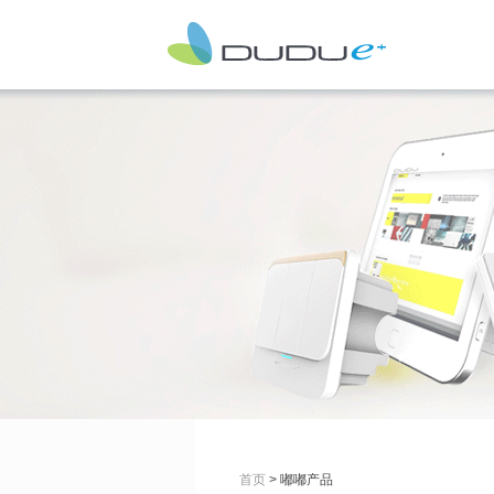
首页
> 嘟嘟产品