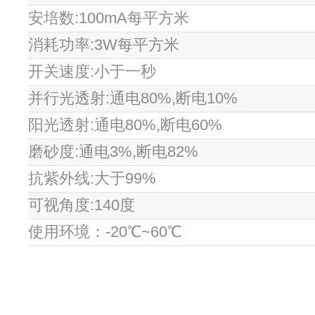
安培数
:100mA
每平方米
消耗功率
:3W
每平方米
开关速度
:
小于一秒
并行光透射
:
通电
80%,
断电
10%
阳光透射
:
通电
80%,
断电
60%
磨砂度
:
通电
3%,
断电
82%
抗紫外线
:
大于
99%
可视角度
:140
度
使用环境：
-20
℃~60℃