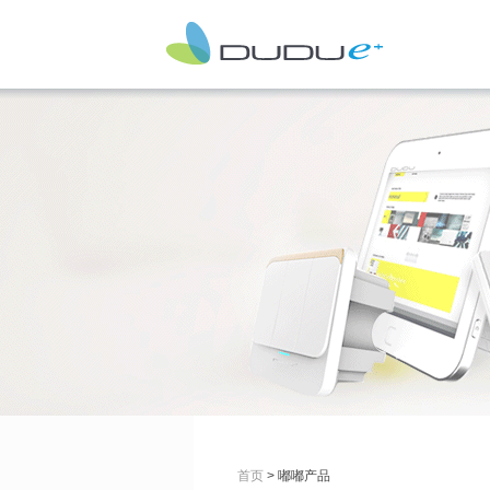
首页
> 嘟嘟产品