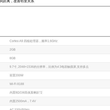
间距离，改善邻里关系
Cortex-A9 四核处理器，频率1.6GHz
2GB
8GB
9.7寸, 2048×1536的分辨率，比例为4:3电容触摸屏,支持多点
前置200W
Wi-Fi 8188
内置8Ω/1W高保真喇叭*2
内置2500mA，7.4V
AC 220V/50Hz