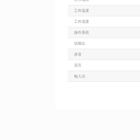
工作温度
工作湿度
操作系统
信噪比
录音
语言
输入法