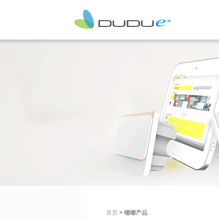
首页
> 嘟嘟产品