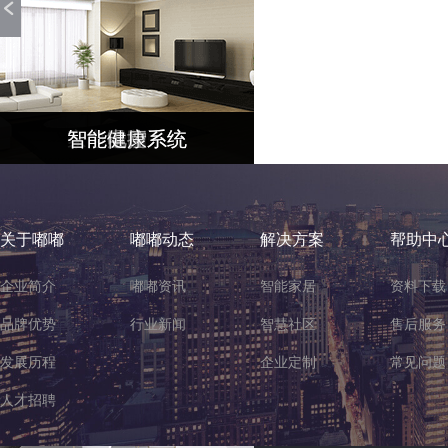
全宅控制中心
智能照明系统
家电控制系统
智能安防系统
智能温控系统
智能电控系统
智能健康系统
关于嘟嘟
嘟嘟动态
解决方案
帮助中
企业简介
嘟嘟资讯
智能家居
资料下载
品牌优势
行业新闻
智慧社区
售后服务
发展历程
企业定制
常见问题
人才招聘